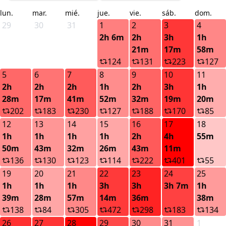
lun.
mar.
mié.
jue.
vie.
sáb.
dom.
29
30
31
1
2
3
4
2h 6m
2h
3h
1h
21m
17m
58m
124
131
223
127
5
6
7
8
9
10
11
2h
2h
2h
1h
2h
3h
1h
28m
17m
41m
52m
32m
19m
20m
202
183
230
127
188
170
85
12
13
14
15
16
17
18
1h
1h
1h
1h
2h
4h
55m
50m
43m
32m
26m
43m
11m
136
130
123
114
222
401
55
19
20
21
22
23
24
25
1h
1h
1h
3h
3h
3h 7m
1h
39m
28m
57m
14m
36m
38m
138
84
305
472
298
183
134
26
27
28
29
30
31
1