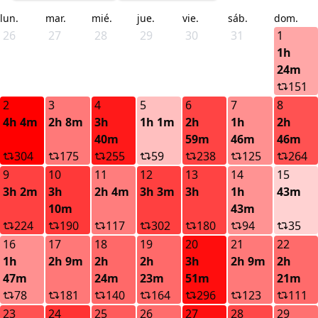
lun.
mar.
mié.
jue.
vie.
sáb.
dom.
26
27
28
29
30
31
1
1h
24m
151
2
3
4
5
6
7
8
4h 4m
2h 8m
3h
1h 1m
2h
1h
2h
40m
59m
46m
46m
304
175
255
59
238
125
264
9
10
11
12
13
14
15
3h 2m
3h
2h 4m
3h 3m
3h
1h
43m
10m
43m
224
190
117
302
180
94
35
16
17
18
19
20
21
22
1h
2h 9m
2h
2h
3h
2h 9m
2h
47m
24m
23m
51m
21m
78
181
140
164
296
123
111
23
24
25
26
27
28
29