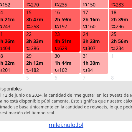
152
270
235
150
283
14
15
16
17
18
3h 21m
3h 47m
2h 59m
2h 16m
2h 39m
243
258
197
160
296
21
22
23
24
25
4h 26m
3h 33m
4h 51m
3h 23m
2h 56m
404
286
629
307
234
28
29
30
31
1
2h 22m
2h 12m
1h 44m
1h 30m
201
182
102
94
4
5
6
7
8
disponibles
el 12 de junio de 2024, la cantidad de "me gusta" en los tweets de 
ya no está disponible públicamente. Esto significa que nuestro cálc
imado se basa únicamente en la cantidad de retweets, lo que podr
estimación del tiempo real.
milei.nulo.lol