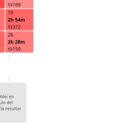
169
19
2h 54m
372
26
2h 28m
159
2
9
Milei en
ulo del
ía resultar