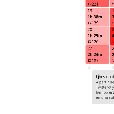
221
13
1h 38m
139
20
1h 29m
120
27
2h 24m
187
3
Likes no 
A partir d
Twitter/X 
tiempo est
en una sub