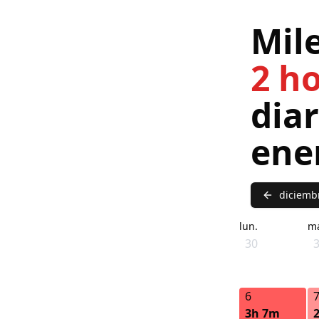
Mil
2 h
dia
ene
diciemb
lun.
ma
30
6
3h 7m