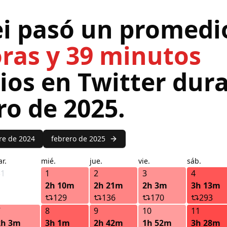
ei pasó un promedi
oras y 39 minutos
rios en Twitter dur
ro de 2025.
re de 2024
febrero de 2025
r.
mié.
jue.
vie.
sáb.
31
1
2
3
4
2h 10m
2h 21m
2h 3m
3h 13m
129
136
170
293
7
8
9
10
11
2h 3m
3h 1m
2h 42m
1h 52m
3h 28m