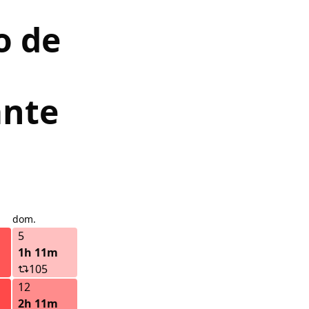
o de
ante
dom.
5
1h 11m
105
12
2h 11m